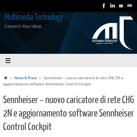
Vai
al
Multimedia Technology
contenuto
Connect Your Ideas
Home
News & Press
Sennheiser – nuovo caricatore di rete CHG 2N e
aggiornamento software Sennheiser Control Cockpit
Sennheiser – nuovo caricatore di rete CHG
2N e aggiornamento software Sennheiser
Control Cockpit