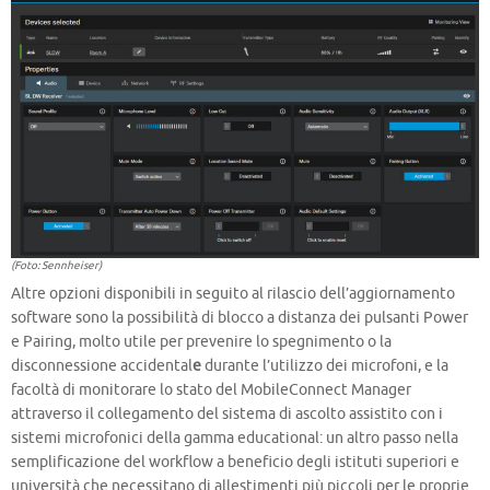
(Foto: Sennheiser)
Altre opzioni disponibili in seguito al rilascio dell’aggiornamento
software sono la possibilità di blocco a distanza dei pulsanti Power
e Pairing, molto utile per prevenire lo spegnimento o la
disconnessione accidental
e
durante l’utilizzo dei microfoni, e la
facoltà di monitorare lo stato del MobileConnect Manager
attraverso il collegamento del sistema di ascolto assistito con i
sistemi microfonici della gamma educational: un altro passo nella
semplificazione del workflow a beneficio degli istituti superiori e
università che necessitano di allestimenti più piccoli per le proprie