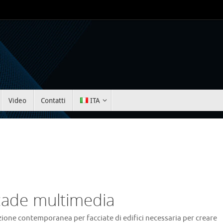
Video
Contatti
ITA
Facade multimedia
zione contemporanea per facciate di edifici necessaria per creare