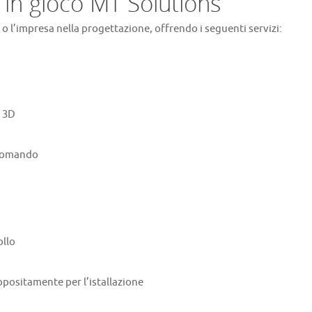
in gioco MT Solutions
 o l’impresa nella progettazione, offrendo i seguenti servizi:
n 3D
 comando
ollo
positamente per l’istallazione